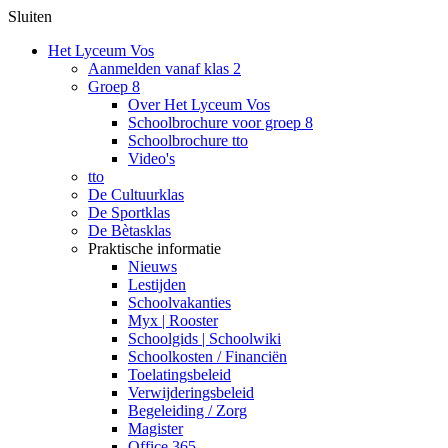
Sluiten
Het Lyceum Vos
Aanmelden vanaf klas 2
Groep 8
Over Het Lyceum Vos
Schoolbrochure voor groep 8
Schoolbrochure tto
Video's
tto
De Cultuurklas
De Sportklas
De Bètasklas
Praktische informatie
Nieuws
Lestijden
Schoolvakanties
Myx | Rooster
Schoolgids | Schoolwiki
Schoolkosten / Financiën
Toelatingsbeleid
Verwijderingsbeleid
Begeleiding / Zorg
Magister
Office 365