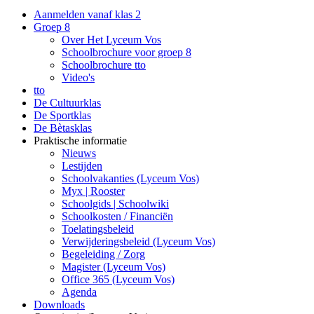
Aanmelden vanaf klas 2
Groep 8
Over Het Lyceum Vos
Schoolbrochure voor groep 8
Schoolbrochure tto
Video's
tto
De Cultuurklas
De Sportklas
De Bètasklas
Praktische informatie
Nieuws
Lestijden
Schoolvakanties (Lyceum Vos)
Myx | Rooster
Schoolgids | Schoolwiki
Schoolkosten / Financiën
Toelatingsbeleid
Verwijderingsbeleid (Lyceum Vos)
Begeleiding / Zorg
Magister (Lyceum Vos)
Office 365 (Lyceum Vos)
Agenda
Downloads