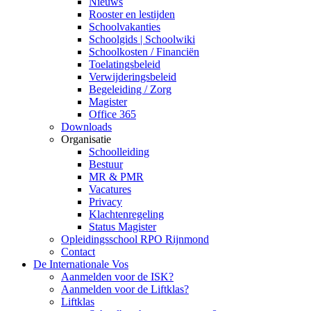
Nieuws
Rooster en lestijden
Schoolvakanties
Schoolgids | Schoolwiki
Schoolkosten / Financiën
Toelatingsbeleid
Verwijderingsbeleid
Begeleiding / Zorg
Magister
Office 365
Downloads
Organisatie
Schoolleiding
Bestuur
MR & PMR
Vacatures
Privacy
Klachtenregeling
Status Magister
Opleidingsschool RPO Rijnmond
Contact
De Internationale Vos
Aanmelden voor de ISK?
Aanmelden voor de Liftklas?
Liftklas