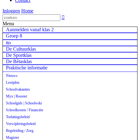
Contact
Inloggen
Home

Menu
Aanmelden vanaf klas 2
Groep 8
tto
De Cultuurklas
De Sportklas
De Bètasklas
Praktische informatie
Nieuws
Lestijden
Schoolvakanties
Myx | Rooster
Schoolgids | Schoolwiki
Schoolkosten / Financiën
Toelatingsbeleid
Verwijderingsbeleid
Begeleiding / Zorg
Magister