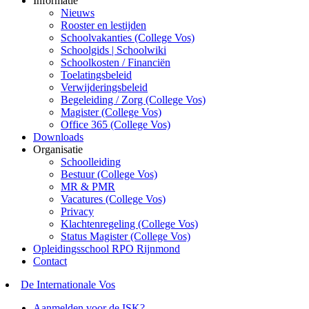
Informatie
Nieuws
Rooster en lestijden
Schoolvakanties (College Vos)
Schoolgids | Schoolwiki
Schoolkosten / Financiën
Toelatingsbeleid
Verwijderingsbeleid
Begeleiding / Zorg (College Vos)
Magister (College Vos)
Office 365 (College Vos)
Downloads
Organisatie
Schoolleiding
Bestuur (College Vos)
MR & PMR
Vacatures (College Vos)
Privacy
Klachtenregeling (College Vos)
Status Magister (College Vos)
Opleidingsschool RPO Rijnmond
Contact
De Internationale Vos
Aanmelden voor de ISK?