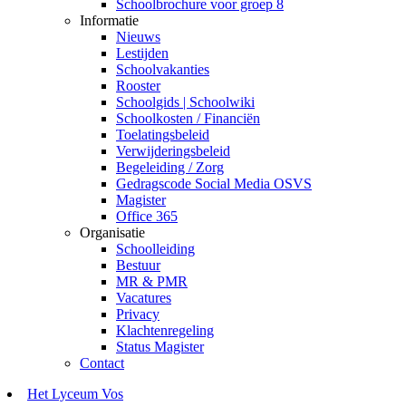
Schoolbrochure voor groep 8
Informatie
Nieuws
Lestijden
Schoolvakanties
Rooster
Schoolgids | Schoolwiki
Schoolkosten / Financiën
Toelatingsbeleid
Verwijderingsbeleid
Begeleiding / Zorg
Gedragscode Social Media OSVS
Magister
Office 365
Organisatie
Schoolleiding
Bestuur
MR & PMR
Vacatures
Privacy
Klachtenregeling
Status Magister
Contact
Het Lyceum Vos