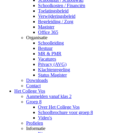
Schoolgids | Schoolwiki
Schoolkosten / Financiën
Toelatingsbeleid
Verwijderingsbeleid
Begeleiding / Zorg
Magister
Office 365
Organisatie
Schoolleiding
Bestuur
MR & PMR
Vacatures
Privacy (AVG)
Klachtenregeling
Status Magister
Downloads
Contact
Het College Vos
Aanmelden vanaf klas 2
Groep 8
Over Het College Vos
Schoolbrochure voor groep 8
Video's
Profielen
Informatie