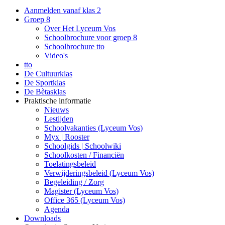
Aanmelden vanaf klas 2
Groep 8
Over Het Lyceum Vos
Schoolbrochure voor groep 8
Schoolbrochure tto
Video's
tto
De Cultuurklas
De Sportklas
De Bètasklas
Praktische informatie
Nieuws
Lestijden
Schoolvakanties (Lyceum Vos)
Myx | Rooster
Schoolgids | Schoolwiki
Schoolkosten / Financiën
Toelatingsbeleid
Verwijderingsbeleid (Lyceum Vos)
Begeleiding / Zorg
Magister (Lyceum Vos)
Office 365 (Lyceum Vos)
Agenda
Downloads