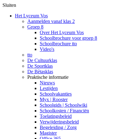
Sluiten
Het Lyceum Vos
Aanmelden vanaf klas 2
Groep 8
Over Het Lyceum Vos
Schoolbrochure voor groep 8
Schoolbrochure tto
Video's
tto
De Cultuurklas
De Sportklas
De Bètasklas
Praktische informatie
Nieuws
Lestijden
Schoolvakanties
Myx | Rooster
Schoolgids | Schoolwiki
Schoolkosten / Financiën
Toelatingsbeleid
Verwijderingsbeleid
Begeleiding / Zorg
Magister
Office 365