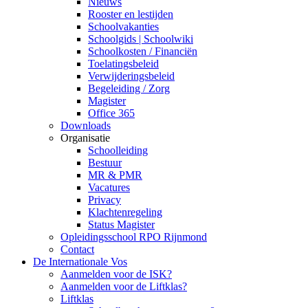
Nieuws
Rooster en lestijden
Schoolvakanties
Schoolgids | Schoolwiki
Schoolkosten / Financiën
Toelatingsbeleid
Verwijderingsbeleid
Begeleiding / Zorg
Magister
Office 365
Downloads
Organisatie
Schoolleiding
Bestuur
MR & PMR
Vacatures
Privacy
Klachtenregeling
Status Magister
Opleidingsschool RPO Rijnmond
Contact
De Internationale Vos
Aanmelden voor de ISK?
Aanmelden voor de Liftklas?
Liftklas