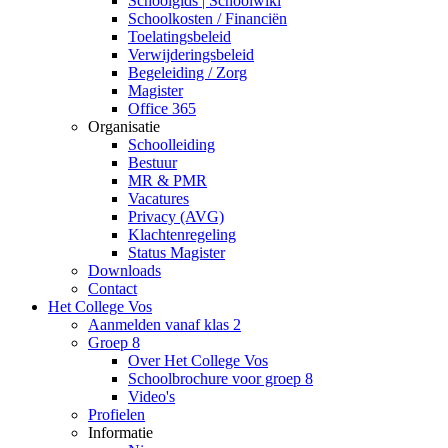
Schoolgids | Schoolwiki
Schoolkosten / Financiën
Toelatingsbeleid
Verwijderingsbeleid
Begeleiding / Zorg
Magister
Office 365
Organisatie
Schoolleiding
Bestuur
MR & PMR
Vacatures
Privacy (AVG)
Klachtenregeling
Status Magister
Downloads
Contact
Het College Vos
Aanmelden vanaf klas 2
Groep 8
Over Het College Vos
Schoolbrochure voor groep 8
Video's
Profielen
Informatie