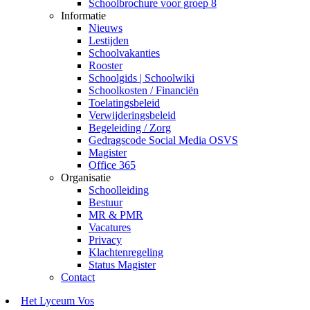
Schoolbrochure voor groep 8
Informatie
Nieuws
Lestijden
Schoolvakanties
Rooster
Schoolgids | Schoolwiki
Schoolkosten / Financiën
Toelatingsbeleid
Verwijderingsbeleid
Begeleiding / Zorg
Gedragscode Social Media OSVS
Magister
Office 365
Organisatie
Schoolleiding
Bestuur
MR & PMR
Vacatures
Privacy
Klachtenregeling
Status Magister
Contact
Het Lyceum Vos