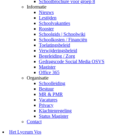
Schoolbrochure voor groep 8
Informatie
Nieuws
Lestijden
Schoolvakanties
Rooster
Schoolgids | Schoolwiki
Schoolkosten / Financiën
Toelatingsbeleid
Verwijderingsbeleid
Begeleiding / Zorg
Gedragscode Social Media OSVS
Magister
Office 365
Organisatie
Schoolleiding
Bestuur
MR & PMR
Vacatures
Privacy
Klachtenregeling
Status Magister
Contact
Het Lyceum Vos