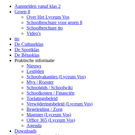
Aanmelden vanaf klas 2
Groep 8
Over Het Lyceum Vos
Schoolbrochure voor groep 8
Schoolbrochure tto
Video's
tto
De Cultuurklas
De Sportklas
De Bètasklas
Praktische informatie
Nieuws
Lestijden
Schoolvakanties (Lyceum Vos)
Myx | Rooster
Schoolgids | Schoolwiki
Schoolkosten / Financiën
Toelatingsbeleid
Verwijderingsbeleid (Lyceum Vos)
Begeleiding / Zorg
Magister (Lyceum Vos)
Office 365 (Lyceum Vos)
Agenda
Downloads