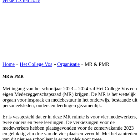
versie 1.3 feb 2026
Home
»
Het College Vos
»
Organisatie
»
MR & PMR
MR & PMR
Met ingang van het schooljaar 2023 – 2024 zal Het College Vos een
eigen Medezeggenschapsraad (MR) krijgen. De MR is het wettelijk
orgaan voor inspraak en medebestuur in het onderwijs, bestaande uit
personeelsleden, ouders en leerlingen gezamenlijk.
Er is vastgesteld dat er in deze MR ruimte is voor vier medewerkers,
twee ouders en twee leerlingen. De verkiezingen voor de
medewerkers hebben plaatsgevonden voor de zomervakantie 2023
en gelukkig zijn drie van de vier plaatsen vervuld. Met het aantreden
van dit nieuwe schooljaar is er nog plek voor twee