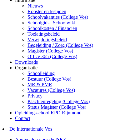
Informatie
Nieuws
Rooster en lestijden
Schoolvakanties (College Vos)
Schoolgids | Schoolwiki
Schoolkosten / Financiën
Toelatingsbeleid
Verwijderingsbeleid
Begeleiding / Zorg (College Vos)
Magister (College Vos)
Office 365 (College Vos)
Downloads
Organisatie
Schoolleiding
Bestuur (College Vos)
MR & PMR
Vacatures (College Vos)
Privacy
Klachtenregeling (College Vos)
Status Magister (College Vos)
Opleidingsschool RPO Rijnmond
Contact
De Internationale Vos
Aanmelden voor de ISK?