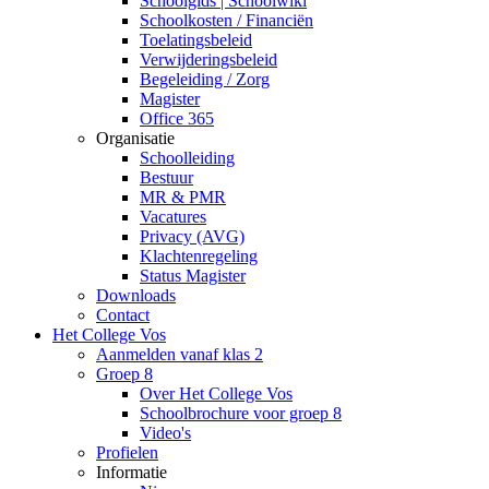
Schoolgids | Schoolwiki
Schoolkosten / Financiën
Toelatingsbeleid
Verwijderingsbeleid
Begeleiding / Zorg
Magister
Office 365
Organisatie
Schoolleiding
Bestuur
MR & PMR
Vacatures
Privacy (AVG)
Klachtenregeling
Status Magister
Downloads
Contact
Het College Vos
Aanmelden vanaf klas 2
Groep 8
Over Het College Vos
Schoolbrochure voor groep 8
Video's
Profielen
Informatie