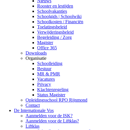
Nieuws
Rooster en lestijden
Schoolvakanties
Schoolgids | Schoolwiki
Schoolkosten / Financiën
Toelatingsbeleid
Verwijderingsbeleid
Begeleiding / Zorg
Magister
Office 365
Downloads
Organisatie
Schoolleiding
Bestuur
MR & PMR
Vacatures
Privacy
Klachtenregeling
Status Magister
Opleidingsschool RPO Rijnmond
Contact
De Internationale Vos
Aanmelden voor de ISK?
Aanmelden voor de Liftklas?
Liftklas