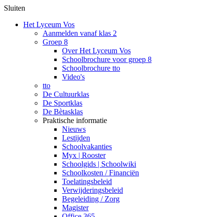
Sluiten
Het Lyceum Vos
Aanmelden vanaf klas 2
Groep 8
Over Het Lyceum Vos
Schoolbrochure voor groep 8
Schoolbrochure tto
Video's
tto
De Cultuurklas
De Sportklas
De Bètasklas
Praktische informatie
Nieuws
Lestijden
Schoolvakanties
Myx | Rooster
Schoolgids | Schoolwiki
Schoolkosten / Financiën
Toelatingsbeleid
Verwijderingsbeleid
Begeleiding / Zorg
Magister
Office 365