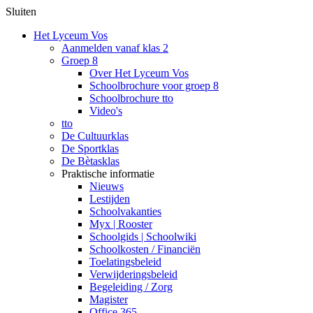
Sluiten
Het Lyceum Vos
Aanmelden vanaf klas 2
Groep 8
Over Het Lyceum Vos
Schoolbrochure voor groep 8
Schoolbrochure tto
Video's
tto
De Cultuurklas
De Sportklas
De Bètasklas
Praktische informatie
Nieuws
Lestijden
Schoolvakanties
Myx | Rooster
Schoolgids | Schoolwiki
Schoolkosten / Financiën
Toelatingsbeleid
Verwijderingsbeleid
Begeleiding / Zorg
Magister
Office 365