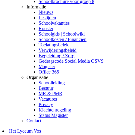
Schoolbrochure voor groep 8
Informatie
Nieuws
Lestijden
Schoolvakanties
Rooster
Schoolgids | Schoolwiki
Schoolkosten / Financiën
Toelatingsbeleid
Verwijderingsbeleid
Begeleiding / Zorg
Gedragscode Social Media OSVS
Magister
Office 365
Organisatie
Schoolleiding
Bestuur
MR & PMR
Vacatures
Privacy
Klachtenregeling
Status Magister
Contact
Het Lyceum Vos