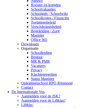
Nieuws
Rooster en lestijden
Schoolvakanties
Schoolgids | Schoolwiki
Schoolkosten / Financiën
Toelatingsbeleid
Verwijderingsbeleid
Begeleiding / Zorg
Magister
Office 365
Downloads
Organisatie
Schoolleiding
Bestuur
MR & PMR
Vacatures
Privacy
Klachtenregeling
Status Magister
Opleidingsschool RPO Rijnmond
Contact
De Internationale Vos
Aanmelden voor de ISK?
Aanmelden voor de Liftklas?
Liftklas