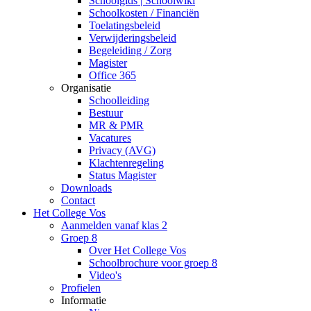
Schoolgids | Schoolwiki
Schoolkosten / Financiën
Toelatingsbeleid
Verwijderingsbeleid
Begeleiding / Zorg
Magister
Office 365
Organisatie
Schoolleiding
Bestuur
MR & PMR
Vacatures
Privacy (AVG)
Klachtenregeling
Status Magister
Downloads
Contact
Het College Vos
Aanmelden vanaf klas 2
Groep 8
Over Het College Vos
Schoolbrochure voor groep 8
Video's
Profielen
Informatie