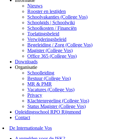
Informatie
Nieuws
Rooster en lestijden
Schoolvakanties (College Vos)
Schoolgids | Schoolwiki
Schoolkosten / Financiën
Toelatingsbeleid
Verwijderingsbeleid
Begeleiding / Zorg (College Vos)
Magister (College Vos)
Office 365 (College Vos)
Downloads
Organisatie
Schoolleiding
Bestuur (College Vos)
MR & PMR
Vacatures (College Vos)
Privacy
Klachtenregeling (College Vos)
Status Magister (College Vos)
Opleidingsschool RPO Rijnmond
Contact
De Internationale Vos
Aanmelden voor de ISK?