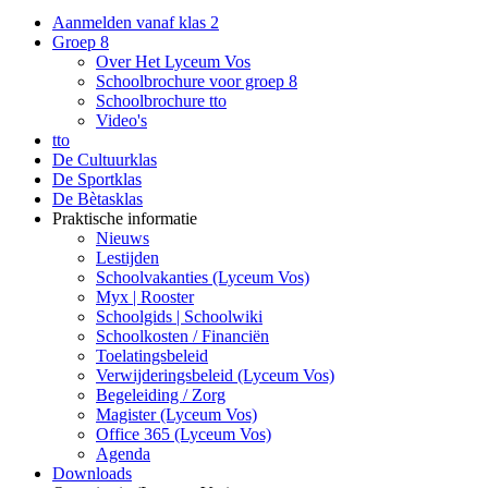
Aanmelden vanaf klas 2
Groep 8
Over Het Lyceum Vos
Schoolbrochure voor groep 8
Schoolbrochure tto
Video's
tto
De Cultuurklas
De Sportklas
De Bètasklas
Praktische informatie
Nieuws
Lestijden
Schoolvakanties (Lyceum Vos)
Myx | Rooster
Schoolgids | Schoolwiki
Schoolkosten / Financiën
Toelatingsbeleid
Verwijderingsbeleid (Lyceum Vos)
Begeleiding / Zorg
Magister (Lyceum Vos)
Office 365 (Lyceum Vos)
Agenda
Downloads