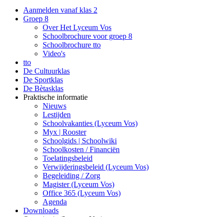
Aanmelden vanaf klas 2
Groep 8
Over Het Lyceum Vos
Schoolbrochure voor groep 8
Schoolbrochure tto
Video's
tto
De Cultuurklas
De Sportklas
De Bètasklas
Praktische informatie
Nieuws
Lestijden
Schoolvakanties (Lyceum Vos)
Myx | Rooster
Schoolgids | Schoolwiki
Schoolkosten / Financiën
Toelatingsbeleid
Verwijderingsbeleid (Lyceum Vos)
Begeleiding / Zorg
Magister (Lyceum Vos)
Office 365 (Lyceum Vos)
Agenda
Downloads