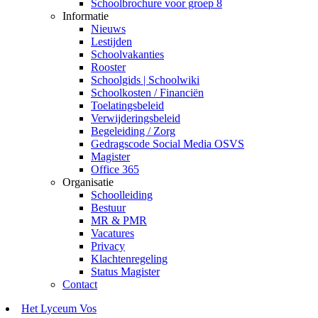
Schoolbrochure voor groep 8
Informatie
Nieuws
Lestijden
Schoolvakanties
Rooster
Schoolgids | Schoolwiki
Schoolkosten / Financiën
Toelatingsbeleid
Verwijderingsbeleid
Begeleiding / Zorg
Gedragscode Social Media OSVS
Magister
Office 365
Organisatie
Schoolleiding
Bestuur
MR & PMR
Vacatures
Privacy
Klachtenregeling
Status Magister
Contact
Het Lyceum Vos