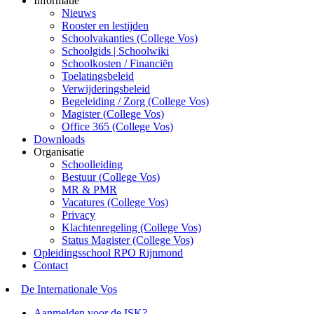
Informatie
Nieuws
Rooster en lestijden
Schoolvakanties (College Vos)
Schoolgids | Schoolwiki
Schoolkosten / Financiën
Toelatingsbeleid
Verwijderingsbeleid
Begeleiding / Zorg (College Vos)
Magister (College Vos)
Office 365 (College Vos)
Downloads
Organisatie
Schoolleiding
Bestuur (College Vos)
MR & PMR
Vacatures (College Vos)
Privacy
Klachtenregeling (College Vos)
Status Magister (College Vos)
Opleidingsschool RPO Rijnmond
Contact
De Internationale Vos
Aanmelden voor de ISK?