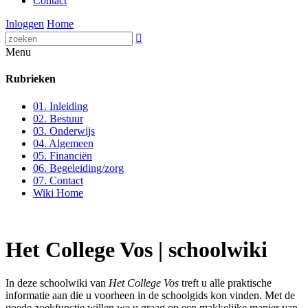
Contact
Inloggen
Home

Menu
Rubrieken
01. Inleiding
02. Bestuur
03. Onderwijs
04. Algemeen
05. Financiën
06. Begeleiding/zorg
07. Contact
Wiki Home
Het College Vos | schoolwiki
In deze schoolwiki van
Het College Vos
treft u alle praktische
informatie aan die u voorheen in de schoolgids kon vinden. Met de
goede zoekfunctie willen we u graag op een makkelijke manier van