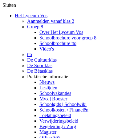
Sluiten
Het Lyceum Vos
Aanmelden vanaf klas 2
Groep 8
Over Het Lyceum Vos
Schoolbrochure voor groep 8
Schoolbrochure tto
Video's
tto
De Cultuurklas
De Sportklas
De Bètasklas
Praktische informatie
Nieuws
Lestijden
Schoolvakanties
Myx | Rooster
Schoolgids | Schoolwiki
Schoolkosten / Financiën
Toelatingsbeleid
Verwijderingsbeleid
Begeleiding / Zorg
Magister
Office 365