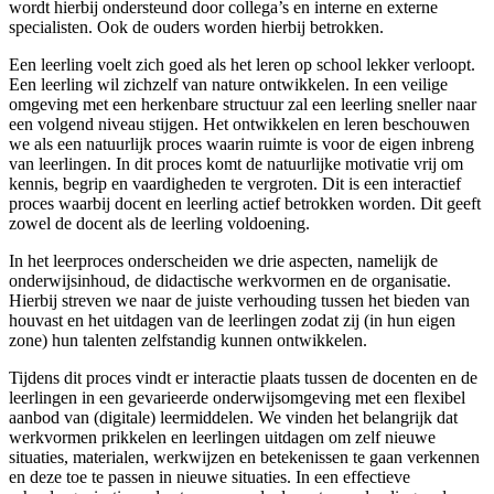
wordt hierbij ondersteund door collega’s en interne en externe
specialisten. Ook de ouders worden hierbij betrokken.
Een leerling voelt zich goed als het leren op school lekker verloopt.
Een leerling wil zichzelf van nature ontwikkelen. In een veilige
omgeving met een herkenbare structuur zal een leerling sneller naar
een volgend niveau stijgen. Het ontwikkelen en leren beschouwen
we als een natuurlijk proces waarin ruimte is voor de eigen inbreng
van leerlingen. In dit proces komt de natuurlijke motivatie vrij om
kennis, begrip en vaardigheden te vergroten. Dit is een interactief
proces waarbij docent en leerling actief betrokken worden. Dit geeft
zowel de docent als de leerling voldoening.
In het leerproces onderscheiden we drie aspecten, namelijk de
onderwijsinhoud, de didactische werkvormen en de organisatie.
Hierbij streven we naar de juiste verhouding tussen het bieden van
houvast en het uitdagen van de leerlingen zodat zij (in hun eigen
zone) hun talenten zelfstandig kunnen ontwikkelen.
Tijdens dit proces vindt er interactie plaats tussen de docenten en de
leerlingen in een gevarieerde onderwijsomgeving met een flexibel
aanbod van (digitale) leermiddelen. We vinden het belangrijk dat
werkvormen prikkelen en leerlingen uitdagen om zelf nieuwe
situaties, materialen, werkwijzen en betekenissen te gaan verkennen
en deze toe te passen in nieuwe situaties. In een effectieve