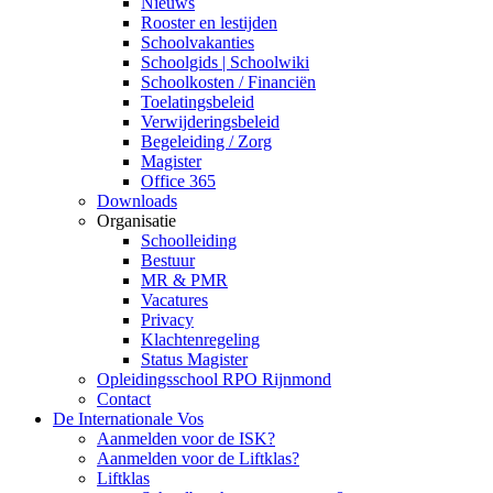
Nieuws
Rooster en lestijden
Schoolvakanties
Schoolgids | Schoolwiki
Schoolkosten / Financiën
Toelatingsbeleid
Verwijderingsbeleid
Begeleiding / Zorg
Magister
Office 365
Downloads
Organisatie
Schoolleiding
Bestuur
MR & PMR
Vacatures
Privacy
Klachtenregeling
Status Magister
Opleidingsschool RPO Rijnmond
Contact
De Internationale Vos
Aanmelden voor de ISK?
Aanmelden voor de Liftklas?
Liftklas