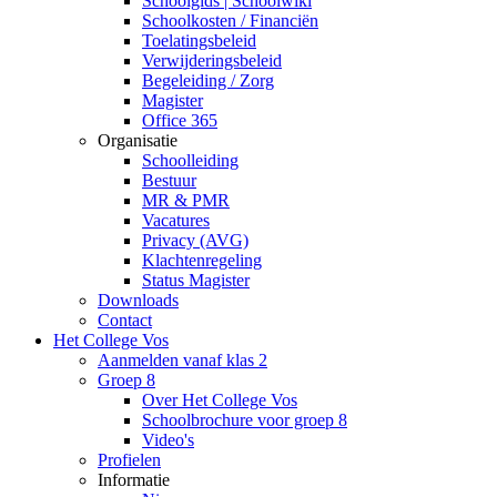
Schoolgids | Schoolwiki
Schoolkosten / Financiën
Toelatingsbeleid
Verwijderingsbeleid
Begeleiding / Zorg
Magister
Office 365
Organisatie
Schoolleiding
Bestuur
MR & PMR
Vacatures
Privacy (AVG)
Klachtenregeling
Status Magister
Downloads
Contact
Het College Vos
Aanmelden vanaf klas 2
Groep 8
Over Het College Vos
Schoolbrochure voor groep 8
Video's
Profielen
Informatie