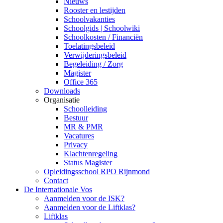
Nieuws
Rooster en lestijden
Schoolvakanties
Schoolgids | Schoolwiki
Schoolkosten / Financiën
Toelatingsbeleid
Verwijderingsbeleid
Begeleiding / Zorg
Magister
Office 365
Downloads
Organisatie
Schoolleiding
Bestuur
MR & PMR
Vacatures
Privacy
Klachtenregeling
Status Magister
Opleidingsschool RPO Rijnmond
Contact
De Internationale Vos
Aanmelden voor de ISK?
Aanmelden voor de Liftklas?
Liftklas