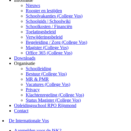
Informatie
Nieuws
Rooster en lestijden
Schoolvakanties (College Vos)
Schoolgids | Schoolwiki
Schoolkosten / Financiën
Toelatingsbeleid
Verwijderingsbeleid
Begeleiding / Zorg (College Vos)
Magister (College Vos)
Office 365 (College Vos)
Downloads
Organisatie
Schoolleiding
Bestuur (College Vos)
MR & PMR
Vacatures (College Vos)
Privacy
Klachtenregeling (College Vos)
Status Magister (College Vos)
Opleidingsschool RPO Rijnmond
Contact
De Internationale Vos
Aanmelden voor de ISK?