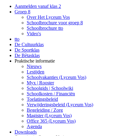
Aanmelden vanaf klas 2
Groep 8
Over Het Lyceum Vos
Schoolbrochure voor groep 8
Schoolbrochure tto
Video's
tto
De Cultuurklas
De Sportklas
De Bètasklas
Praktische informatie
Nieuws
Lestijden
Schoolvakanties (Lyceum Vos)
Myx | Rooster
Schoolgids | Schoolwiki
Schoolkosten / Financiën
Toelatingsbeleid
Verwijderingsbeleid (Lyceum Vos)
Begeleiding / Zorg
Magister (Lyceum Vos)
Office 365 (Lyceum Vos)
Agenda
Downloads