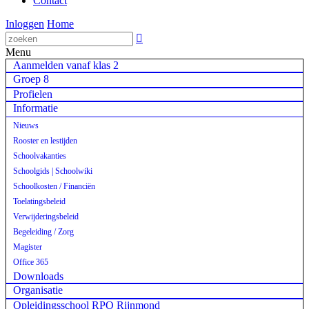
Contact
Inloggen
Home

Menu
Aanmelden vanaf klas 2
Groep 8
Profielen
Informatie
Nieuws
Rooster en lestijden
Schoolvakanties
Schoolgids | Schoolwiki
Schoolkosten / Financiën
Toelatingsbeleid
Verwijderingsbeleid
Begeleiding / Zorg
Magister
Office 365
Downloads
Organisatie
Opleidingsschool RPO Rijnmond