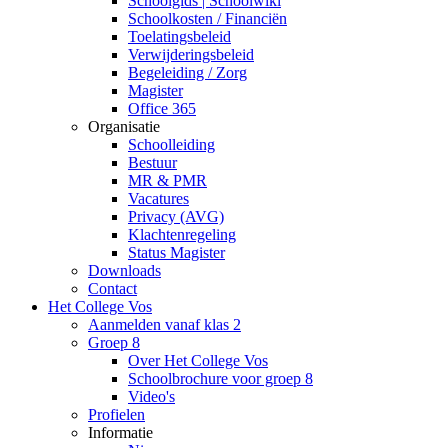
Schoolgids | Schoolwiki
Schoolkosten / Financiën
Toelatingsbeleid
Verwijderingsbeleid
Begeleiding / Zorg
Magister
Office 365
Organisatie
Schoolleiding
Bestuur
MR & PMR
Vacatures
Privacy (AVG)
Klachtenregeling
Status Magister
Downloads
Contact
Het College Vos
Aanmelden vanaf klas 2
Groep 8
Over Het College Vos
Schoolbrochure voor groep 8
Video's
Profielen
Informatie