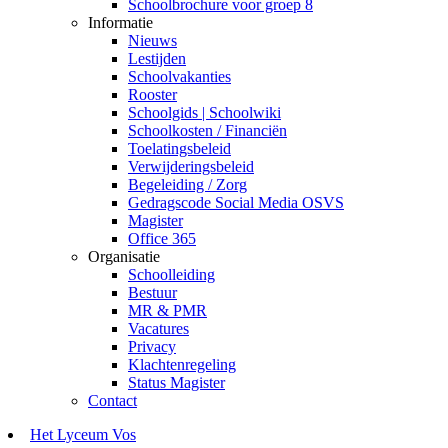
Schoolbrochure voor groep 8
Informatie
Nieuws
Lestijden
Schoolvakanties
Rooster
Schoolgids | Schoolwiki
Schoolkosten / Financiën
Toelatingsbeleid
Verwijderingsbeleid
Begeleiding / Zorg
Gedragscode Social Media OSVS
Magister
Office 365
Organisatie
Schoolleiding
Bestuur
MR & PMR
Vacatures
Privacy
Klachtenregeling
Status Magister
Contact
Het Lyceum Vos