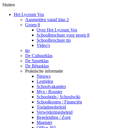
Sluiten
Het Lyceum Vos
Aanmelden vanaf klas 2
Groep 8
Over Het Lyceum Vos
Schoolbrochure voor groep 8
Schoolbrochure tto
Video's
tto
De Cultuurklas
De Sportklas
De Bètasklas
Praktische informatie
Nieuws
Lestijden
Schoolvakanties
Myx | Rooster
Schoolgids | Schoolwiki
Schoolkosten / Financiën
Toelatingsbeleid
Verwijderingsbeleid
Begeleiding / Zorg
Magister
Office 365