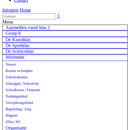
Contact
Inloggen
Home

Menu
Aanmelden vanaf klas 2
Groep 8
De Kunstklas
De Sportklas
De Scienceklas
Informatie
Nieuws
Rooster en lestijden
Schoolvakanties
Schoolgids | Schoolwiki
Schoolkosten / Financiën
Toelatingsbeleid
Verwijderingsbeleid
Begeleiding / Zorg
Magister
Office 365
Organisatie