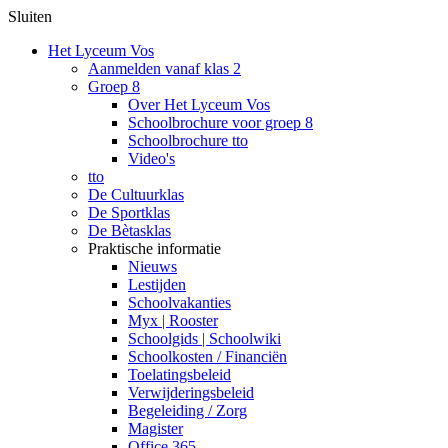
Sluiten
Het Lyceum Vos
Aanmelden vanaf klas 2
Groep 8
Over Het Lyceum Vos
Schoolbrochure voor groep 8
Schoolbrochure tto
Video's
tto
De Cultuurklas
De Sportklas
De Bètasklas
Praktische informatie
Nieuws
Lestijden
Schoolvakanties
Myx | Rooster
Schoolgids | Schoolwiki
Schoolkosten / Financiën
Toelatingsbeleid
Verwijderingsbeleid
Begeleiding / Zorg
Magister
Office 365