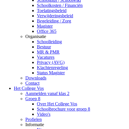
Schoolgids | Schoolwiki
Schoolkosten / Financiën
Toelatingsbeleid
Verwijderingsbeleid
Begeleiding / Zorg
Magister
Office 365
Organisatie
Schoolleiding
Bestuur
MR & PMR
Vacatures
Privacy (AVG)
Klachtenregeling
Status Magister
Downloads
Contact
Het College Vos
Aanmelden vanaf klas 2
Groep 8
Over Het College Vos
Schoolbrochure voor groep 8
Video's
Profielen
Informatie