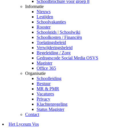
Schoolbrochure voor groep 8
Informatie
Nieuws
Lestijden
Schoolvakanties
Rooster
Schoolgids | Schoolwiki
Schoolkosten / Financiën
Toelatingsbeleid
Verwijderingsbeleid
Begeleiding / Zorg
Gedragscode Social Media OSVS
Magister
Office 365
Organisatie
Schoolleiding
Bestuur
MR & PMR
Vacatures
Privacy
Klachtenregeling
Status Magister
Contact
Het Lyceum Vos