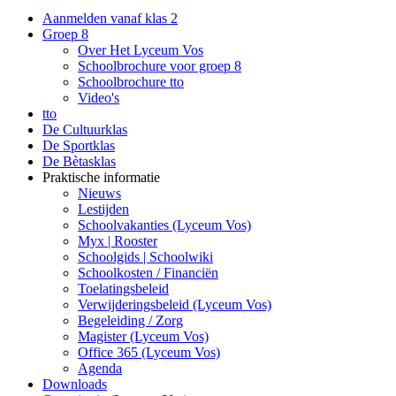
Aanmelden vanaf klas 2
Groep 8
Over Het Lyceum Vos
Schoolbrochure voor groep 8
Schoolbrochure tto
Video's
tto
De Cultuurklas
De Sportklas
De Bètasklas
Praktische informatie
Nieuws
Lestijden
Schoolvakanties (Lyceum Vos)
Myx | Rooster
Schoolgids | Schoolwiki
Schoolkosten / Financiën
Toelatingsbeleid
Verwijderingsbeleid (Lyceum Vos)
Begeleiding / Zorg
Magister (Lyceum Vos)
Office 365 (Lyceum Vos)
Agenda
Downloads