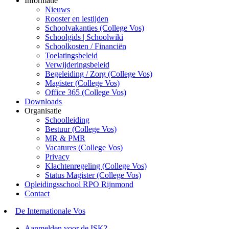
Informatie
Nieuws
Rooster en lestijden
Schoolvakanties (College Vos)
Schoolgids | Schoolwiki
Schoolkosten / Financiën
Toelatingsbeleid
Verwijderingsbeleid
Begeleiding / Zorg (College Vos)
Magister (College Vos)
Office 365 (College Vos)
Downloads
Organisatie
Schoolleiding
Bestuur (College Vos)
MR & PMR
Vacatures (College Vos)
Privacy
Klachtenregeling (College Vos)
Status Magister (College Vos)
Opleidingsschool RPO Rijnmond
Contact
De Internationale Vos
Aanmelden voor de ISK?