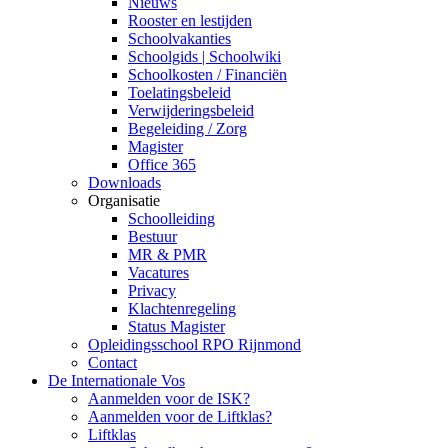
Nieuws
Rooster en lestijden
Schoolvakanties
Schoolgids | Schoolwiki
Schoolkosten / Financiën
Toelatingsbeleid
Verwijderingsbeleid
Begeleiding / Zorg
Magister
Office 365
Downloads
Organisatie
Schoolleiding
Bestuur
MR & PMR
Vacatures
Privacy
Klachtenregeling
Status Magister
Opleidingsschool RPO Rijnmond
Contact
De Internationale Vos
Aanmelden voor de ISK?
Aanmelden voor de Liftklas?
Liftklas